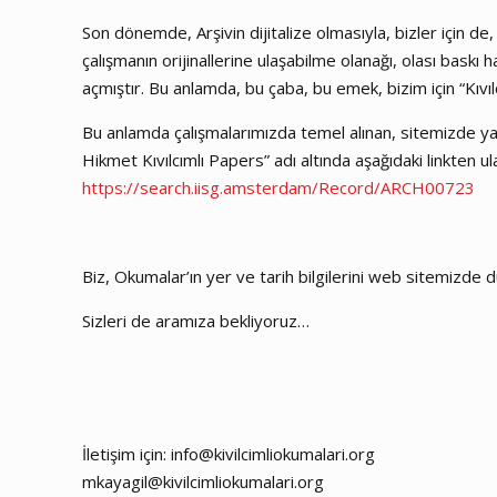
Son dönemde, Arşivin dijitalize olmasıyla, bizler için de,
çalışmanın orijinallerine ulaşabilme olanağı, olası baskı h
açmıştır. Bu anlamda, bu çaba, bu emek, bizim için “Kıvı
Bu anlamda çalışmalarımızda temel alınan, sitemizde yayı
Hikmet Kıvılcımlı Papers” adı altında aşağıdaki linkten ul
https://search.iisg.amsterdam/Record/ARCH00723
Biz, Okumalar’ın yer ve tarih bilgilerini web sitemizde 
Sizleri de aramıza bekliyoruz…
İletişim için: info@kivilcimliokumalari.org
mkayagil@kivilcimliokumalari.org