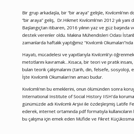
Bir grup arkadaşla, bir “bir araya” gelişle, Kıvılcımlı’nı
“bir araya” geliş, Dr.Hikmet Kıvılcımlı’nın 2012 yılı yani
Başlangıçtan itibaren, 2016 yılının yaz ve güz başında v
destek verenler oldu. Makina Mühendisleri Odası İstanbu
zamanlarda haftalık yaptığımız “Kıvılcımlı Okumaları”nd
Hayatı, mücadelesi ve yapıtlarıyla Kıvılcımlı’yı öğrenmek
metotlarını kavramak…Kısaca, bir teori ve pratik insanı, 
bulan teorik çalışmalarını (tarih, din, felsefe, sosyoloj
İşte Kıvılcımlı Okumaları’nın amacı budur.
Kıvılcımlı’nın bu emeklerini, onun ölümünden sonra koruy
International Institute of Social History IISH’da koru
günümüzde adı Kıvılcımlı Arşivi ile özdeşleşmiş Latife Fe
ederek, internet ortamında pdf formatıyla kullanıcıları
bu çalışma için emek eden Müfide ve Fikret Küçükosman