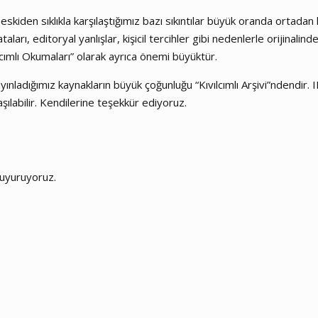
 eskiden sıklıkla karşılaştığımız bazı sıkıntılar büyük oranda ortadan 
ataları, editoryal yanlışlar, kişicil tercihler gibi nedenlerle orijin
lcımlı Okumaları” olarak ayrıca önemi büyüktür.
nladığımız kaynakların büyük çoğunluğu “Kıvılcımlı Arşivi”ndendir. II
aşılabilir. Kendilerine teşekkür ediyoruz.
duyuruyoruz.