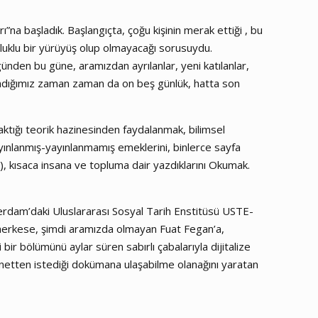
rı”na başladık. Başlangıçta, çoğu kişinin merak ettiği , bu
 soluklu bir yürüyüş olup olmayacağı sorusuydu.
ünden bu güne, aramızdan ayrılanlar, yeni katılanlar,
nladığımız zaman zaman da on beş günlük, hatta son
raktığı teorik hazinesinden faydalanmak, bilimsel
 yayınlanmış-yayınlanmamış emeklerini, binlerce sayfa
a…), kısaca insana ve topluma dair yazdıklarını Okumak.
sterdam’daki Uluslararası Sosyal Tarih Enstitüsü USTE-
 herkese, şimdi aramızda olmayan Fuat Fegan’a,
bir bölümünü aylar süren sabırlı çabalarıyla dijitalize
rnetten istediği dokümana ulaşabilme olanağını yaratan