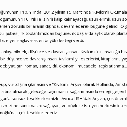
n doğumunun 110. Yılında, 2012 yılının 15 Mart’ında “Kıvılcımlı Okumala
 doğumunun 110. Yılı ile sınırlı kalıp kalmayacağı, uzun erimli, uzun
erilen zorunlu bir aranın dışında, devam ederek bugüne gelindi. O g
l Şubesi, ilk toplantımızdan bugüne, ilk başlarda aylık olarak pla
a bize yer sağlayarak en büyük desteği verdi.
 anlayabilmek, düşünce ve davranış insanı Kıvılcımlı’nın insanlığa bı
bir düşünce ve davranış insanı Kıvılcımlı’yı, eserlerini, kitaplarını,
i, edebiyat, şiir, roman, sanat, dil, ekonomi, mücadele, teşkilatlanm
up, yurtdışına çıkmasını ve “Kıvılcımlı Arşivi” olarak Hollanda, Am
ma altına alınarak geleceğe taşınmasını sağlanmasında emeği geçen
gan’a sonsuz teşekkürlerimizle. Ayrıca IISH’daki Arşivin, çok önemli 
n hizmetine sunulmasını sağlayan, ve böylece isteyen herkesin inte
oğlu’na, çok teşekkür ederiz.