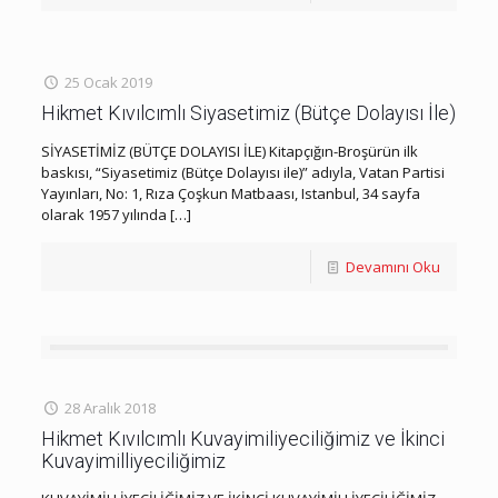
25 Ocak 2019
Hikmet Kıvılcımlı Siyasetimiz (Bütçe Dolayısı İle)
SİYASETİMİZ (BÜTÇE DOLAYISI İLE) Kitapçığın-Broşürün ilk
baskısı, “Siyasetimiz (Bütçe Dolayısı ile)” adıyla, Vatan Partisi
Yayınları, No: 1, Rıza Çoşkun Matbaası, Istanbul, 34 sayfa
olarak 1957 yılında
[…]
Devamını Oku
28 Aralık 2018
Hikmet Kıvılcımlı Kuvayimiliyeciliğimiz ve İkinci
Kuvayimilliyeciliğimiz