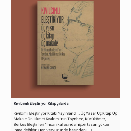
Kıvılcımlı Eleştiriyor Kitapçılarda
Kıvılcımlı Eleştiriyor Kitabı Yayınlandı… Üç Yazar Üç Kitap Üç
Makale Dr.Hikmet Kıvılcımlı’nın Toynbee, Küçükömer,
Berkes Eleştirileri “İnsan kafasında hiçbir tasarı gökten
inme değildir. Hep yeryüzünde başından
[…]