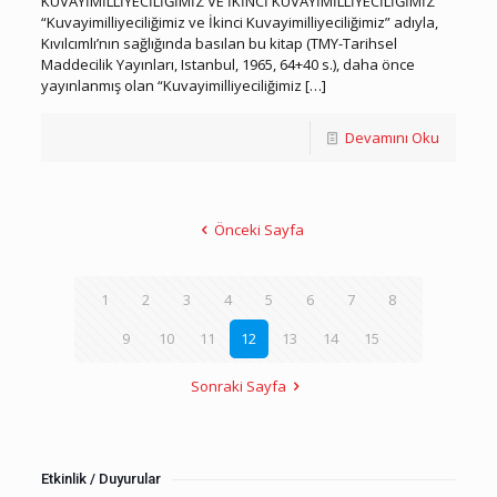
KUVAYİMİLLİYECİLİĞİMİZ VE İKİNCİ KUVAYİMİLLİYECİLİĞİMİZ
“Kuvayimilliyeciliğimiz ve İkinci Kuvayimilliyeciliğimiz” adıyla,
Kıvılcımlı’nın sağlığında basılan bu kitap (TMY-Tarihsel
Maddecilik Yayınları, Istanbul, 1965, 64+40 s.), daha önce
yayınlanmış olan “Kuvayimilliyeciliğimiz
[…]
Devamını Oku
Önceki Sayfa
1
2
3
4
5
6
7
8
9
10
11
12
13
14
15
Sonraki Sayfa
Etkinlik / Duyurular